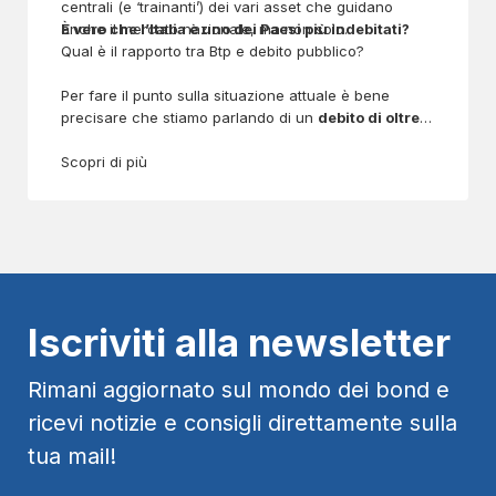
centrali (e ‘trainanti’) dei vari asset che guidano
anche il mercato nazionale, ma non solo.
È vero che l’Italia è uno dei Paesi più indebitati?
Qual è il rapporto tra Btp e debito pubblico?
Per fare il punto sulla situazione attuale è bene
precisare che stiamo parlando di un
debito di oltre
2.800 miliardi di euro
, più o meno
145% del PIL
. Di
conseguenza, sì, è vero, l’Italia rientra a pieno titolo
Scopri di più
tra i Paesi con il livello di indebitamento più alto al
mondo.
Iscriviti alla newsletter
Rimani aggiornato sul mondo dei bond e
ricevi notizie e consigli direttamente sulla
tua mail!