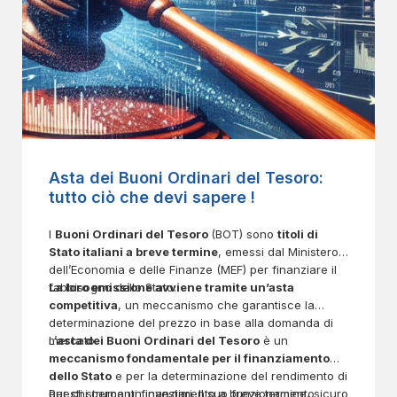
Asta dei Buoni Ordinari del Tesoro:
tutto ciò che devi sapere !
I
Buoni Ordinari del Tesoro
(BOT) sono
titoli di
Stato italiani a breve termine
, emessi dal Ministero
dell’Economia e delle Finanze (MEF) per finanziare il
fabbisogno dello Stato.
La loro emissione avviene tramite un’asta
competitiva
, un meccanismo che garantisce la
determinazione del prezzo in base alla domanda di
mercato.
L’
asta dei Buoni Ordinari del Tesoro
è un
meccanismo fondamentale per il finanziamento
dello Stato
e per la determinazione del rendimento di
questi strumenti finanziari. Il suo funzionamento
Per chi cerca un investimento a breve termine, sicuro