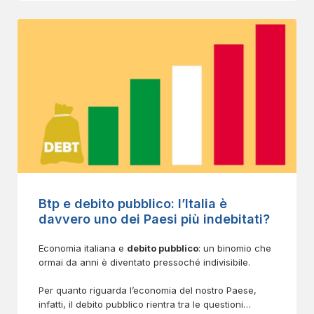
è rappresentato dal fatto che l’
correlate all’effettiva incidenza sulle filiere produttive
economia americana
appare in forte crescita
in termini di risultati, agli effetti reali in termini
, mentre
quella europea
risulta ancora poco reattiva
occupazionali ed in definitiva anche di reale
.
governabilità di tale tecnologia.
Btp e debito pubblico: l’Italia è
davvero uno dei Paesi più indebitati?
Economia italiana e
debito pubblico
: un binomio che
ormai da anni è diventato pressoché indivisibile.
Per quanto riguarda l’economia del nostro Paese,
infatti, il debito pubblico rientra tra le questioni