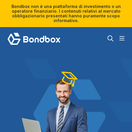
Bondbox non è una piattaforma di investimento o un
operatore finanziario. I contenuti relativi al mercato
obbligazionario presentati hanno puramente scopo
informativo.
Ricerca
per: