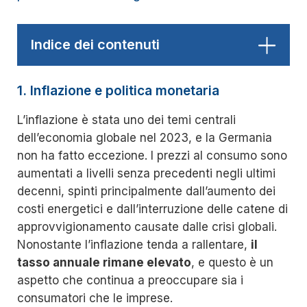
Indice dei contenuti
1. Inflazione e politica monetaria
1. Inflazione e politica monetaria
2. Settore energetico e transizione verde
L’inflazione è stata uno dei temi centrali
3. Esportazioni e rallentamento della domanda
dell’economia globale nel 2023, e la Germania
globale
non ha fatto eccezione. I prezzi al consumo sono
4. Mercato del lavoro e sfide demografiche
aumentati a livelli senza precedenti negli ultimi
5. Prospettive di crescita e politiche di sostegno
decenni, spinti principalmente dall’aumento dei
costi energetici e dall’interruzione delle catene di
approvvigionamento causate dalle crisi globali.
Nonostante l’inflazione tenda a rallentare,
il
tasso annuale rimane elevato
, e questo è un
aspetto che continua a preoccupare sia i
consumatori che le imprese.