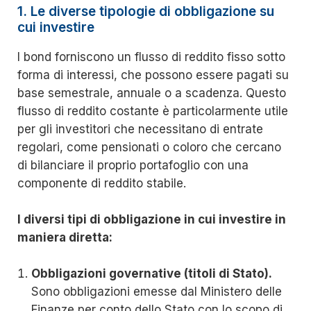
1. Le diverse tipologie di obbligazione su
investire
cui investire
2. I vantaggi dell’investimento in bond
I bond forniscono un flusso di reddito fisso sotto
3. Fondi obbligazionari ed ETF obbligazionari
forma di interessi, che possono essere pagati su
base semestrale, annuale o a scadenza. Questo
flusso di reddito costante è particolarmente utile
per gli investitori che necessitano di entrate
regolari, come pensionati o coloro che cercano
di bilanciare il proprio portafoglio con una
componente di reddito stabile.
I diversi tipi di obbligazione in cui investire in
maniera diretta:
Obbligazioni governative (titoli di Stato).
Sono obbligazioni emesse dal Ministero delle
Finanze per conto dello Stato con lo scopo di